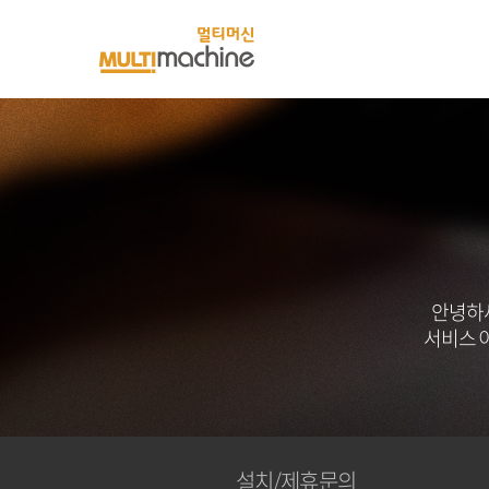
멀
티
머
신
안녕하
서비스 
설치/제휴문의