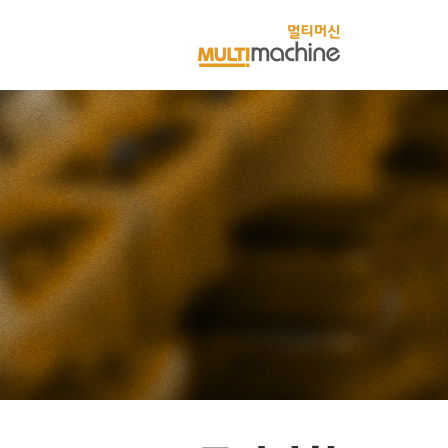
멀
티
머
신